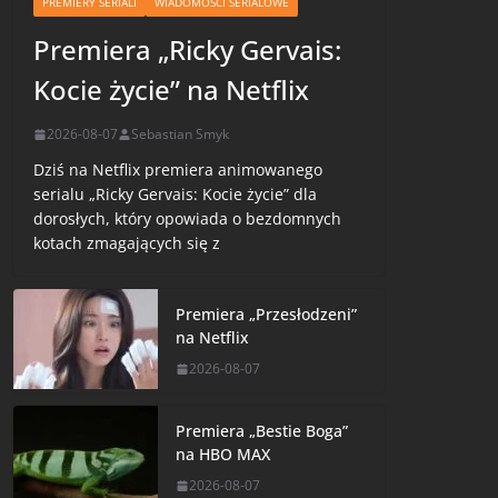
PREMIERY SERIALI
WIADOMOŚCI SERIALOWE
Premiera „Ricky Gervais:
Kocie życie” na Netflix
2026-08-07
Sebastian Smyk
Dziś na Netflix premiera animowanego
serialu „Ricky Gervais: Kocie życie” dla
dorosłych, który opowiada o bezdomnych
kotach zmagających się z
Premiera „Przesłodzeni”
na Netflix
2026-08-07
Premiera „Bestie Boga”
na HBO MAX
2026-08-07