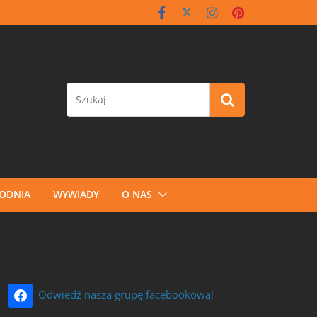
GODNIA
WYWIADY
O NAS
Odwiedź naszą grupę facebookową!