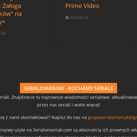
: Załoga
Prime Video
tków” na
2025-04-24
y+
2-03
SERIALOMANIAK - KOCHAMY SERIALE
riali. Znajdziecie tu najnowsze wiadomości serialowe, aktualizow
przez nas seriali i wiele więcej!
się z nami skontaktować? Napisz do nas na
grupaserialomaniak@g
z nazwy użyte na Serialomaniak.com są własnością ich prawnych właś