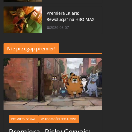
Premiera „Klara:
Rewolucja” na HBO MAX
2026-08-07
Nie przegap premier!
PREMIERY SERIALI
WIADOMOŚCI SERIALOWE
Premiera „Ricky Gervais: