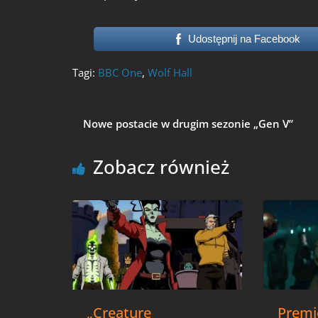
Udostępnij na Facebook
Tagi:
BBC One
,
Wolf Hall
Nowe postacie w drugim sezonie „Gen V”
Zobacz również
„Creature
Premi