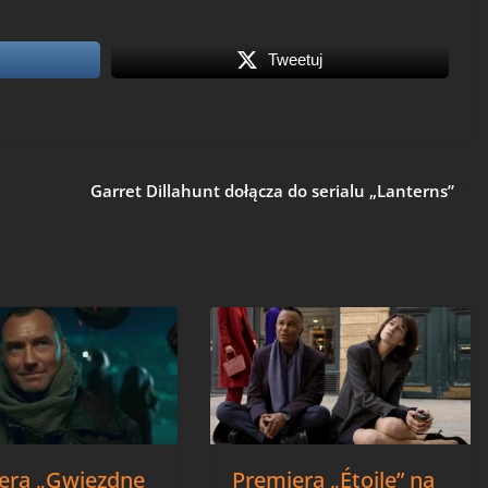
Tweetuj
Garret Dillahunt dołącza do serialu „Lanterns”
era „Gwiezdne
Premiera „Étoile” na