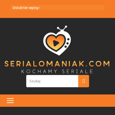
Przejdź
Ostatnie wpisy:
do
treści