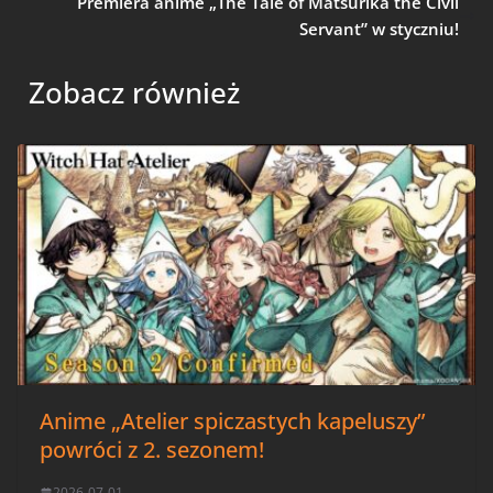
Premiera anime „The Tale of Matsurika the Civil
Servant” w styczniu!
Zobacz również
Anime „Atelier spiczastych kapeluszy”
powróci z 2. sezonem!
2026-07-01