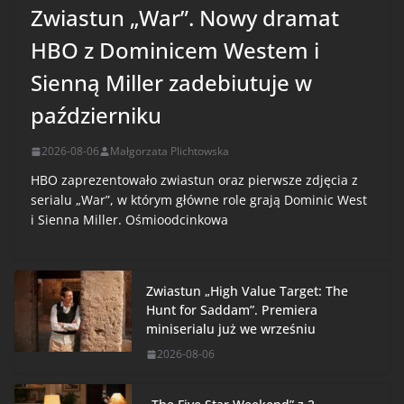
Zwiastun „War”. Nowy dramat
HBO z Dominicem Westem i
Sienną Miller zadebiutuje w
październiku
2026-08-06
Małgorzata Plichtowska
HBO zaprezentowało zwiastun oraz pierwsze zdjęcia z
serialu „War”, w którym główne role grają Dominic West
i Sienna Miller. Ośmioodcinkowa
Zwiastun „High Value Target: The
Hunt for Saddam”. Premiera
miniserialu już we wrześniu
2026-08-06