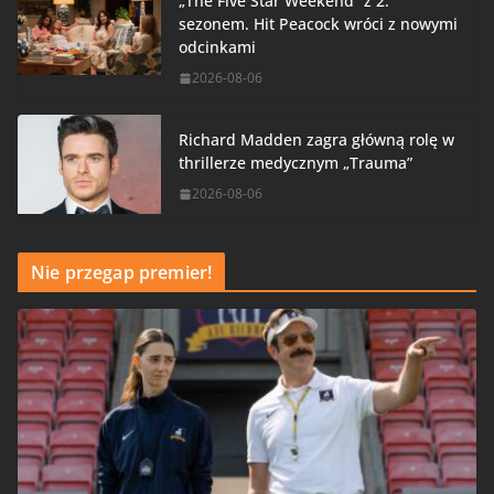
„The Five Star Weekend” z 2.
sezonem. Hit Peacock wróci z nowymi
odcinkami
2026-08-06
Richard Madden zagra główną rolę w
thrillerze medycznym „Trauma”
2026-08-06
Nie przegap premier!