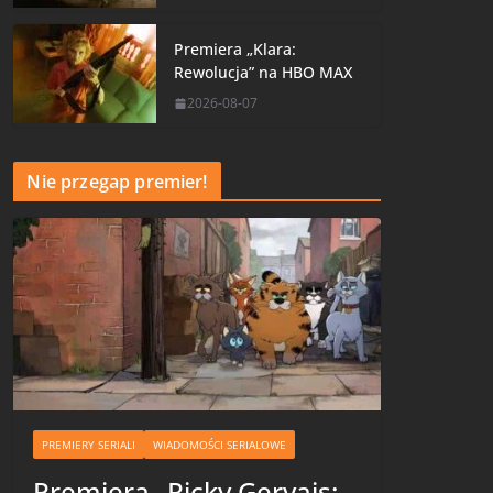
Premiera „Klara:
Rewolucja” na HBO MAX
2026-08-07
Nie przegap premier!
PREMIERY SERIALI
WIADOMOŚCI SERIALOWE
Premiera „Ricky Gervais: