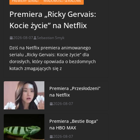
PREMIERY SERIALI
WIADOMOŚCI SERIALOWE
Premiera „Ricky Gervais:
Kocie życie” na Netflix
2026-08-07
Sebastian Smyk
Dziś na Netflix premiera animowanego
serialu „Ricky Gervais: Kocie życie” dla
dorosłych, który opowiada o bezdomnych
kotach zmagających się z
Premiera „Przesłodzeni”
na Netflix
2026-08-07
Premiera „Bestie Boga”
na HBO MAX
2026-08-07