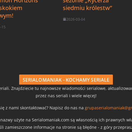
mon Horizons”
sezonie „Rycerza
eskokiem
siedmiu królestw”
owym!
2026-03-04
3-15
SERIALOMANIAK - KOCHAMY SERIALE
riali. Znajdziecie tu najnowsze wiadomości serialowe, aktualizow
przez nas seriali i wiele więcej!
się z nami skontaktować? Napisz do nas na
grupaserialomaniak@g
z nazwy użyte na Serialomaniak.com są własnością ich prawnych właś
eśli zamieszczone informacje na stronie są błędne - z góry przepra