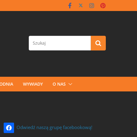
GODNIA
WYWIADY
O NAS
Odwiedź naszą grupę facebookową!