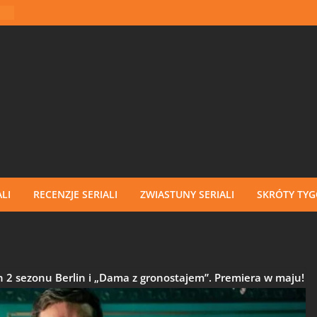
LI
RECENZJE SERIALI
ZWIASTUNY SERIALI
SKRÓTY TY
 2 sezonu Berlin i „Dama z gronostajem”. Premiera w maju!