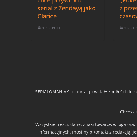
chce przywrócić
„Poké
serial z Zendayą jako
z prz
Clarice
czas
2025-09-11
2025-0
SERIALOMANIAK to portal powstały z miłości do se
Chcesz 
Wszystkie treści, dane, znaki towarowe, loga ora
informacyjnych. Prosimy o kontakt z redakcją, j