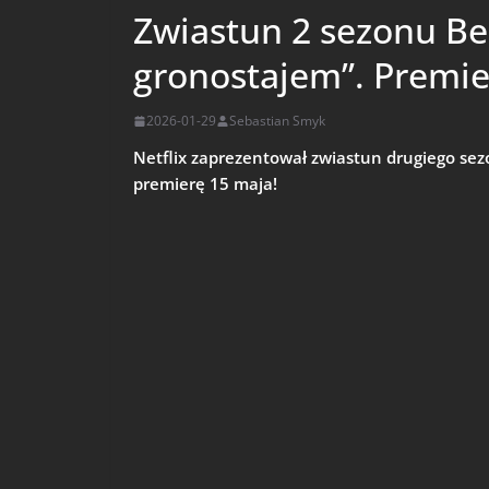
Zwiastun 2 sezonu Ber
gronostajem”. Premie
2026-01-29
Sebastian Smyk
Netflix zaprezentował zwiastun drugiego sezo
premierę 15 maja!