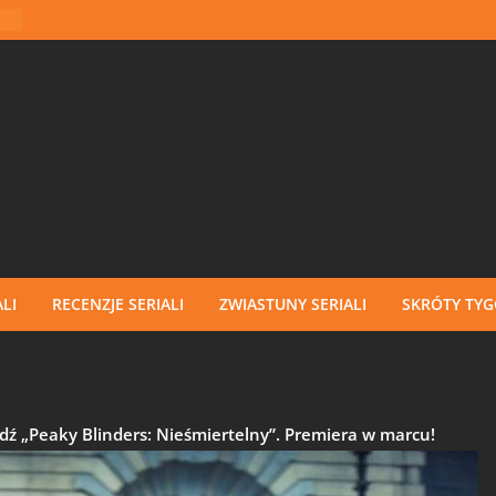
LI
RECENZJE SERIALI
ZWIASTUNY SERIALI
SKRÓTY TY
ź „Peaky Blinders: Nieśmiertelny”. Premiera w marcu!