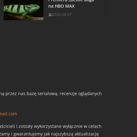
na HBO MAX
2026-08-07
aną przez nas bazę serialową, recenzje oglądanych
mail.com
cicieli i zostały wykorzystane wyłącznie w celach
szamy i gwarantujemy jak najszybszą aktualizację