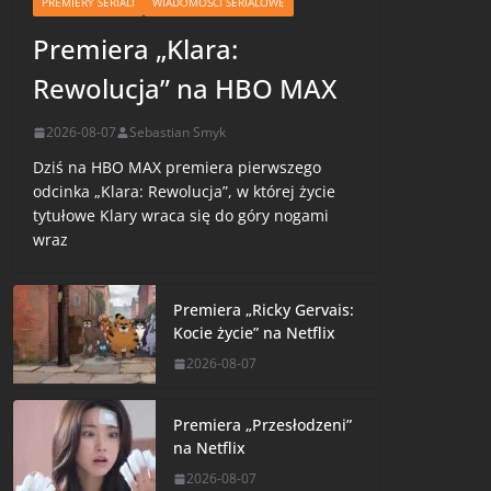
PREMIERY SERIALI
WIADOMOŚCI SERIALOWE
Premiera „Klara:
Rewolucja” na HBO MAX
2026-08-07
Sebastian Smyk
Dziś na HBO MAX premiera pierwszego
odcinka „Klara: Rewolucja”, w której życie
tytułowe Klary wraca się do góry nogami
wraz
Premiera „Ricky Gervais:
Kocie życie” na Netflix
2026-08-07
Premiera „Przesłodzeni”
na Netflix
2026-08-07