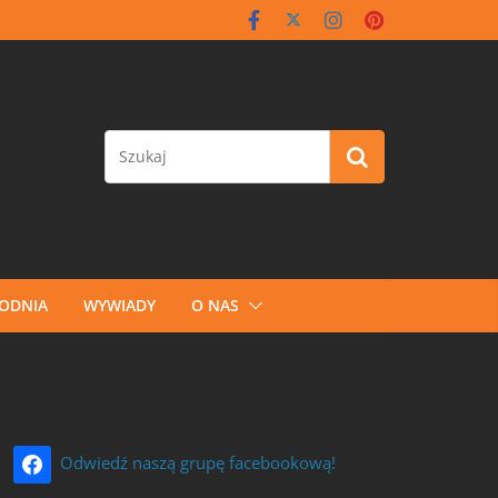
GODNIA
WYWIADY
O NAS
Odwiedź naszą grupę facebookową!