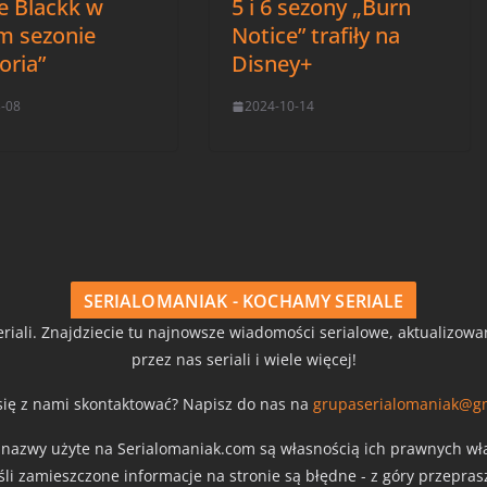
e Blackk w
5 i 6 sezony „Burn
im sezonie
Notice” trafiły na
oria”
Disney+
3-08
2024-10-14
SERIALOMANIAK - KOCHAMY SERIALE
riali. Znajdziecie tu najnowsze wiadomości serialowe, aktualizow
przez nas seriali i wiele więcej!
się z nami skontaktować? Napisz do nas na
grupaserialomaniak@g
z nazwy użyte na Serialomaniak.com są własnością ich prawnych właś
eśli zamieszczone informacje na stronie są błędne - z góry przepra