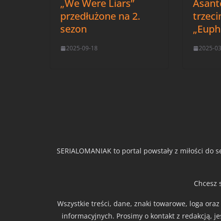
„We Were Liars”
Asant
przedłużone na 2.
trzec
sezon
„Euph
2025-09-18
2025-0
SERIALOMANIAK to portal powstały z miłości do se
Chcesz 
Wszystkie treści, dane, znaki towarowe, loga ora
informacyjnych. Prosimy o kontakt z redakcją, j