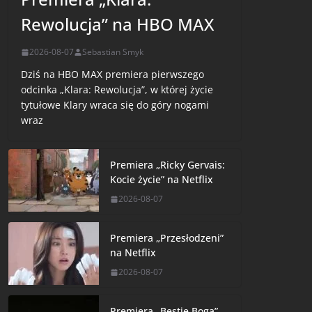
Rewolucja” na HBO MAX
2026-08-07
Sebastian Smyk
Dziś na HBO MAX premiera pierwszego
odcinka „Klara: Rewolucja”, w której życie
tytułowe Klary wraca się do góry nogami
wraz
Premiera „Ricky Gervais:
Kocie życie” na Netflix
2026-08-07
Premiera „Przesłodzeni”
na Netflix
2026-08-07
Premiera „Bestie Boga”