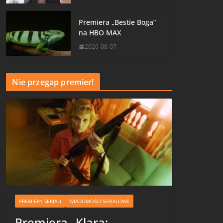
Premiera „Bestie Boga”
na HBO MAX
2026-08-07
Nie przegap premier!
PREMIERY SERIALI
WIADOMOŚCI SERIALOWE
Premiera „Klara: