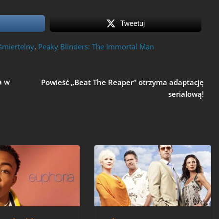
Tweetuj
śmiertelny
,
Peaky Blinders: The Immortal Man
a w
Powieść „Beat The Reaper” otrzyma adaptację
serialową!