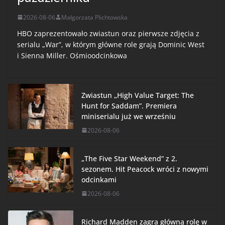
2026-08-06
Małgorzata Plichtowska
HBO zaprezentowało zwiastun oraz pierwsze zdjęcia z
serialu „War”, w którym główne role grają Dominic West
i Sienna Miller. Ośmioodcinkowa
Zwiastun „High Value Target: The
Hunt for Saddam”. Premiera
miniserialu już we wrześniu
2026-08-06
„The Five Star Weekend” z 2.
sezonem. Hit Peacock wróci z nowymi
odcinkami
2026-08-06
Richard Madden zagra główną rolę w