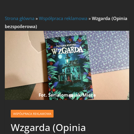
Strona główna
»
Współpraca reklamowa
»
Wzgarda (Opinia
bezspoilerowa)
Fot. Serialomaniak/Mięta
WSPÓŁPRACA REKLAMOWA
Wzgarda (Opinia