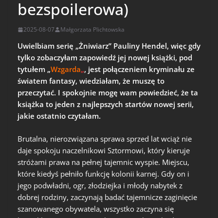
bezspoilerowa)
2025-08-07
Małgorzata Plichtowska
Uwielbiam serię „Żniwiarz” Pauliny Hendel, więc gdy
tylko zobaczyłam zapowiedź jej nowej książki, pod
tytułem „
Wzgarda
„
, jest połączeniem kryminału ze
światem fantasy, wiedziałam, że muszę to
przeczytać. I spokojnie mogę wam powiedzieć, że ta
książka to jeden z najlepszych startów nowej serii,
jakie ostatnio czytałam.
Brutalna, nierozwiązana sprawa sprzed lat wciąż nie
daje spokoju naczelnikowi Sztormowi, który kieruje
stróżami prawa na pełnej tajemnic wyspie. Miejscu,
które kiedyś pełniło funkcję kolonii karnej. Gdy on i
jego podwładni, ogr, złodziejka i młody nabytek z
dobrej rodziny, zaczynają badać tajemnicze zaginięcie
szanowanego obywatela, wszystko zaczyna się