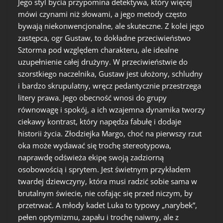
Jego styl bycia przypomina detektywa, który więcej
mówi czynami niż słowami, a jego metody często
bywają niekonwencjonalne, ale skuteczne. Z kolei jego
zastępca, ogr Gustaw, to dokładne przeciwieństwo
Sztorma pod względem charakteru, ale idealne
uzupełnienie całej drużyny. W przeciwieństwie do
szorstkiego naczelnika, Gustaw jest ułożony, schludny
i bardzo skrupulatny, wręcz pedantycznie przestrzega
litery prawa. Jego obecność wnosi do grupy
równowagę i spokój, a ich wzajemna dynamika tworzy
ciekawy kontrast, który napędza fabułę i dodaje
historii życia. Złodziejka Margo, choć na pierwszy rzut
oka może wydawać się trochę stereotypowa,
naprawdę odświeża ekipę swoją zadziorną
osobowością i sprytem. Jest świetnym przykładem
twardej dziewczyny, która musi radzić sobie sama w
brutalnym świecie, nie cofając się przed niczym, by
przetrwać. A młody kadet Luka to typowy „narybek”,
pełen optymizmu, zapału i trochę naiwny, ale z