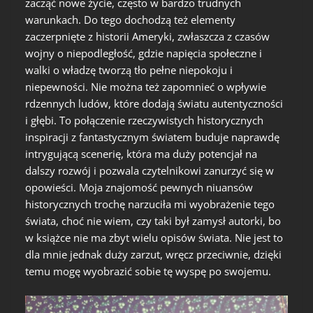
zacząć nowe życie, często w bardzo trudnych
warunkach. Do tego dochodzą też elementy
zaczerpnięte z historii Ameryki, zwłaszcza z czasów
wojny o niepodległość, gdzie napięcia społeczne i
walki o władzę tworzą tło pełne niepokoju i
niepewności. Nie można też zapomnieć o wpływie
rdzennych ludów, które dodają światu autentyczności
i głębi. To połączenie rzeczywistych historycznych
inspiracji z fantastycznym światem buduje naprawdę
intrygującą scenerię, która ma duży potencjał na
dalszy rozwój i pozwala czytelnikowi zanurzyć się w
opowieści. Moja znajomość pewnych niuansów
historycznych trochę narzuciła mi wyobrażenie tego
świata, choć nie wiem, czy taki był zamysł autorki, bo
w książce nie ma zbyt wielu opisów świata. Nie jest to
dla mnie jednak duży zarzut, wręcz przeciwnie, dzięki
temu mogę wyobrazić sobie tę wyspę po swojemu.