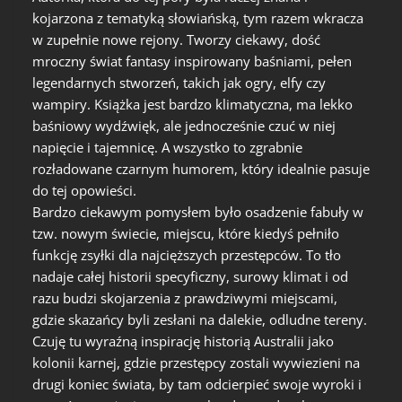
kojarzona z tematyką słowiańską, tym razem wkracza
w zupełnie nowe rejony. Tworzy ciekawy, dość
mroczny świat fantasy inspirowany baśniami, pełen
legendarnych stworzeń, takich jak ogry, elfy czy
wampiry. Książka jest bardzo klimatyczna, ma lekko
baśniowy wydźwięk, ale jednocześnie czuć w niej
napięcie i tajemnicę. A wszystko to zgrabnie
rozładowane czarnym humorem, który idealnie pasuje
do tej opowieści.
Bardzo ciekawym pomysłem było osadzenie fabuły w
tzw. nowym świecie, miejscu, które kiedyś pełniło
funkcję zsyłki dla najcięższych przestępców. To tło
nadaje całej historii specyficzny, surowy klimat i od
razu budzi skojarzenia z prawdziwymi miejscami,
gdzie skazańcy byli zesłani na dalekie, odludne tereny.
Czuję tu wyraźną inspirację historią Australii jako
kolonii karnej, gdzie przestępcy zostali wywiezieni na
drugi koniec świata, by tam odcierpieć swoje wyroki i