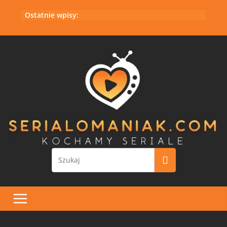
Przejdź
Ostatnie wpisy:
do
treści