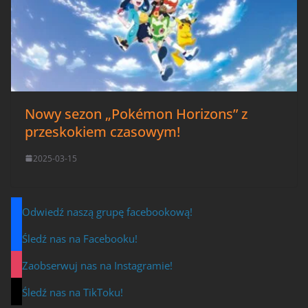
Nowy sezon „Pokémon Horizons” z
przeskokiem czasowym!
2025-03-15
Odwiedź naszą grupę facebookową!
Śledź nas na Facebooku!
Zaobserwuj nas na Instagramie!
Śledź nas na TikToku!