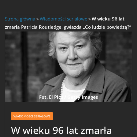
Strona główna
»
Wiadomości serialowe
»
W wieku 96 lat
zmarła Patricia Routledge, gwiazda „Co ludzie powiedzą?”
Fot. El Pics / Getty Images
WIADOMOŚCI SERIALOWE
W wieku 96 lat zmarła