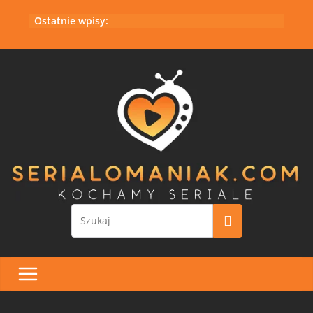
Przejdź
Ostatnie wpisy:
do
treści