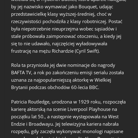
by jej nazwisko wymawiać jako Bouquet, udając
przedstawicielkę klasy wyższej-średniej, choć w
rzeczywistości pochodziła z klasy robotniczej. Postać
była niepotrzebnie nieuprzejma wobec sąsiadów i
stale próbowała zaimponować otoczeniu, a kiedy jej
się to nie udawało, najczęściej wyładowywała
frustrację na mężu Richardzie (Cyril Swift).
Rola ta przyniosła jej dwie nominacje do nagrody
BAFTA TV, a rok po zakończeniu emisji serialu została
uznana za najpopularniejszą aktorkę w Wielkiej
Brytanii podczas obchodów 60-lecia BBC.
Patricia Routledge, urodzona w 1929 roku, rozpoczęła
karierę aktorską na scenie Liverpool Playhouse na
początku lat 50., a następnie występowała na West
Endzie i Broadwayu. Jej telewizyjna kariera nabrała
rozpędu, gdy zaczęła wykonywać monologi napisane