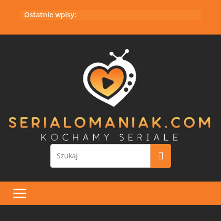
Przejdź
Ostatnie wpisy:
do
treści