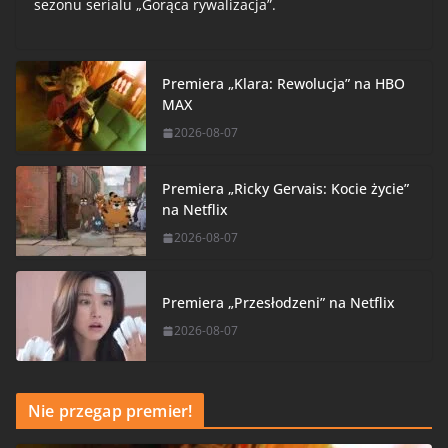
sezonu serialu „Gorąca rywalizacja”.
Premiera „Klara: Rewolucja” na HBO
MAX
2026-08-07
Premiera „Ricky Gervais: Kocie życie”
na Netflix
2026-08-07
Premiera „Przesłodzeni” na Netflix
2026-08-07
Nie przegap premier!