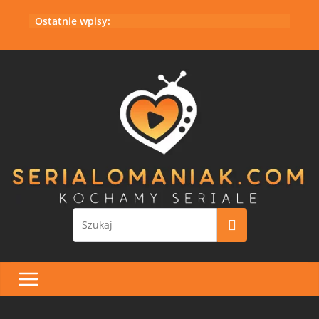
Przejdź
Ostatnie wpisy:
do
treści