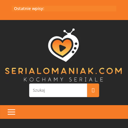
Przejdź
Ostatnie wpisy:
do
treści