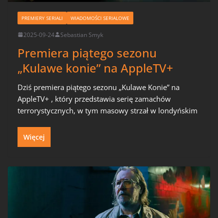
PREMIERY SERIALI
WIADOMOŚCI SERIALOWE
2025-09-24
Sebastian Smyk
Premiera piątego sezonu
„Kulawe konie” na AppleTV+
Dziś premiera piątego sezonu „Kulawe Konie” na
AppleTV+ , który przedstawia serię zamachów
terrorystycznych, w tym masowy strzał w londyńskim
Więcej