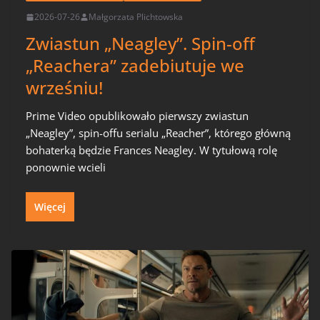
2026-07-26
Małgorzata Plichtowska
Zwiastun „Neagley”. Spin-off
„Reachera” zadebiutuje we
wrześniu!
Prime Video opublikowało pierwszy zwiastun
„Neagley”, spin-offu serialu „Reacher”, którego główną
bohaterką będzie Frances Neagley. W tytułową rolę
ponownie wcieli
Więcej