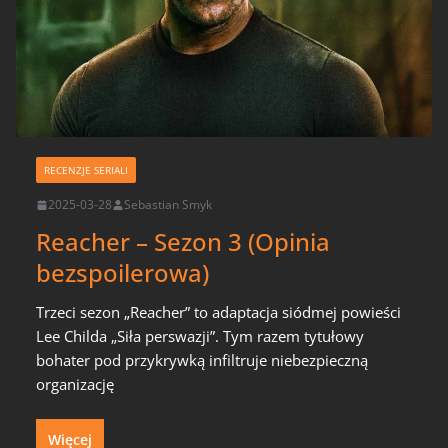
RECENZJE SERIALI
2025-03-28
Sebastian Smyk
Reacher – Sezon 3 (Opinia
bezspoilerowa)
Trzeci sezon „Reacher” to adaptacja siódmej powieści
Lee Childa „Siła perswazji”. Tym razem tytułowy
bohater pod przykrywką infiltruje niebezpieczną
organizację
Więcej