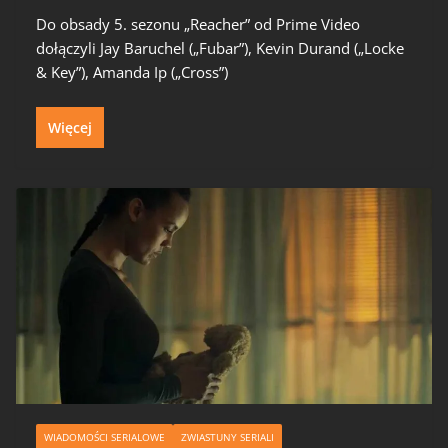
Do obsady 5. sezonu „Reacher” od Prime Video
dołączyli Jay Baruchel („Fubar”), Kevin Durand („Locke
& Key”), Amanda Ip („Cross”)
Więcej
WIADOMOŚCI SERIALOWE
ZWIASTUNY SERIALI