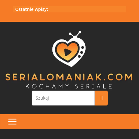
Przejdź
Ostatnie wpisy:
do
treści