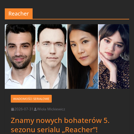
Reacher
WIADOMOŚCI SERIALOWE
2026-07-31
Wiola Mickiewicz
Znamy nowych bohaterów 5.
sezonu serialu „Reacher”!