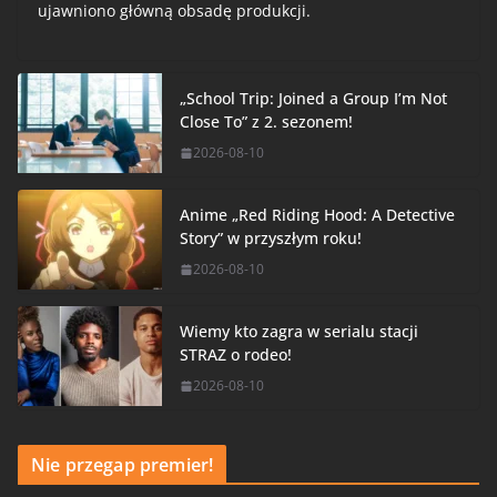
ujawniono główną obsadę produkcji.
„School Trip: Joined a Group I’m Not
Close To” z 2. sezonem!
2026-08-10
Anime „Red Riding Hood: A Detective
Story” w przyszłym roku!
2026-08-10
Wiemy kto zagra w serialu stacji
STRAZ o rodeo!
2026-08-10
Nie przegap premier!