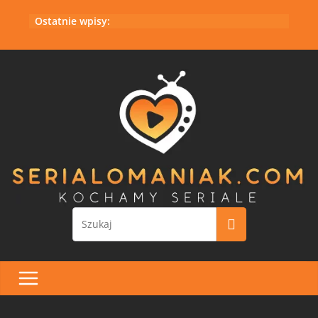
Przejdź
Ostatnie wpisy:
do
treści