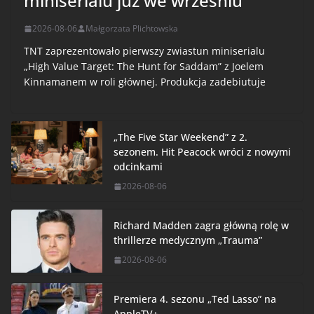
miniserialu już we wrześniu
2026-08-06
Małgorzata Plichtowska
TNT zaprezentowało pierwszy zwiastun miniserialu
„High Value Target: The Hunt for Saddam” z Joelem
Kinnamanem w roli głównej. Produkcja zadebiutuje
„The Five Star Weekend” z 2.
sezonem. Hit Peacock wróci z nowymi
odcinkami
2026-08-06
Richard Madden zagra główną rolę w
thrillerze medycznym „Trauma”
2026-08-06
Premiera 4. sezonu „Ted Lasso” na
AppleTV+