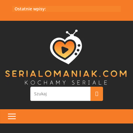
Przejdź
Ostatnie wpisy:
do
treści