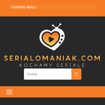
Przejdź
Ostatnie wpisy:
do
treści