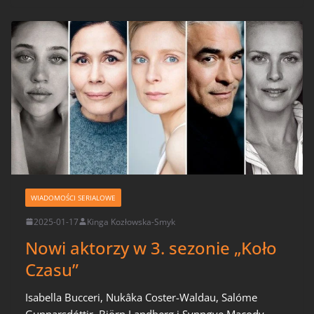
WIADOMOŚCI SERIALOWE
2025-01-17
Kinga Kozłowska-Smyk
Nowi aktorzy w 3. sezonie „Koło
Czasu”
Isabella Bucceri, Nukâka Coster-Waldau, Salóme
Gunnarsdóttir, Björn Landberg i Synnøve Macody