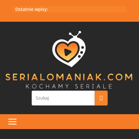
Przejdź
Ostatnie wpisy:
do
treści