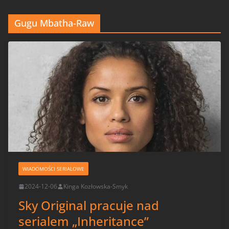
Gugu Mbatha-Raw
WIADOMOŚCI SERIALOWE
2024-12-06
Kinga Kozłowska-Smyk
Sky Original pracuje nad
serialem „Inheritance”