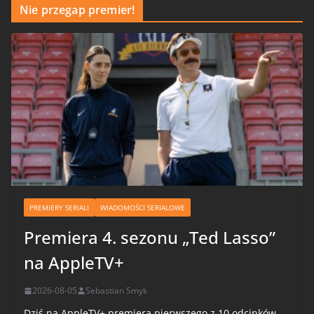
Nie przegap premier!
PREMIERY SERIALI
WIADOMOŚCI SERIALOWE
Premiera 4. sezonu „Ted Lasso”
na AppleTV+
2026-08-05
Sebastian Smyk
Dziś na AppleTV+ premiera pierwszego z 10 odcinków