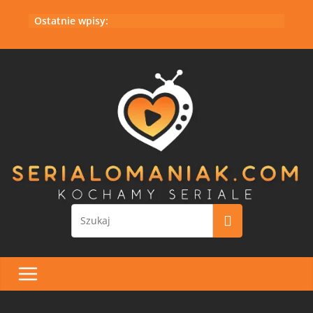
Przejdź
Ostatnie wpisy:
do
treści