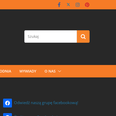
GODNIA
WYWIADY
O NAS
Odwiedź naszą grupę facebookową!