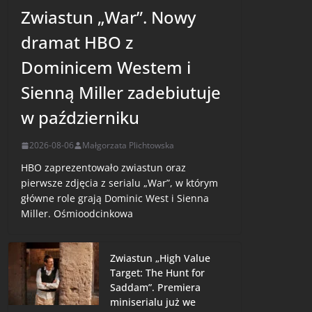
Zwiastun „War”. Nowy
dramat HBO z
Dominicem Westem i
Sienną Miller zadebiutuje
w październiku
2026-08-06
Małgorzata Plichtowska
HBO zaprezentowało zwiastun oraz
pierwsze zdjęcia z serialu „War”, w którym
główne role grają Dominic West i Sienna
Miller. Ośmioodcinkowa
Zwiastun „High Value
Target: The Hunt for
Saddam”. Premiera
miniserialu już we