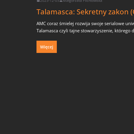
2025-12-05
Małgorzata Plichtowska
Talamasca: Sekretny zakon (
AMC coraz śmielej rozwija swoje serialowe un
Talamasca czyli tajne stowarzyszenie, którego d
Więcej