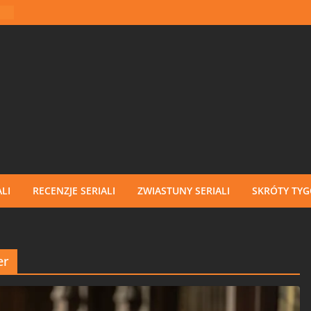
LI
RECENZJE SERIALI
ZWIASTUNY SERIALI
SKRÓTY TY
er