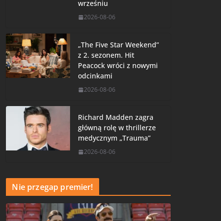
wrześniu
2026-08-06
„The Five Star Weekend”
z 2. sezonem. Hit
Peacock wróci z nowymi
odcinkami
2026-08-06
Richard Madden zagra
główną rolę w thrillerze
medycznym „Trauma”
2026-08-06
Nie przegap premier!