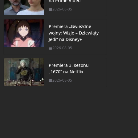
na Prime Video
2026-08-05
Premiera „Gwiezdne
wojny: Wizje – Dziewiąty
Jedi” na Disney+
2026-08-05
Premiera 3. sezonu
„1670” na Netflix
2026-08-05