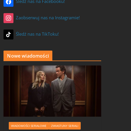
Śledź nas na Facebooku!
Zaobserwuj nas na Instagramie!
Śledź nas na TikToku!
Nowe wiadomości
WIADOMOŚCI SERIALOWE
ZWIASTUNY SERIALI