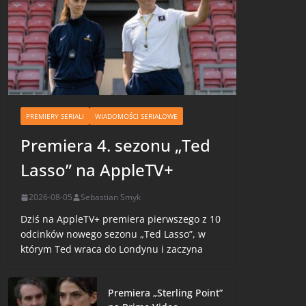
PREMIERY SERIALI
WIADOMOŚCI SERIALOWE
Premiera 4. sezonu „Ted
Lasso” na AppleTV+
2026-08-05
Sebastian Smyk
Dziś na AppleTV+ premiera pierwszego z 10
odcinków nowego sezonu „Ted Lasso”, w
którym Ted wraca do Londynu i zaczyna
Premiera „Sterling Point”