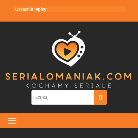
Przejdź
Ostatnie wpisy:
do
treści