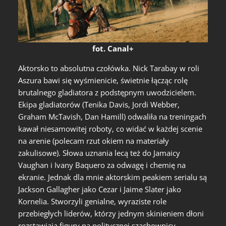
fot. Canal+
Aktorsko to absolutna czołówka. Nick Tarabay w roli
Aszura bawi się wyśmienicie, świetnie łącząc rolę
brutalnego gladiatora z podstępnym uwodzicielem.
Ekipa gladiatorów (Tenika Davis, Jordi Webber,
Graham McTavish, Dan Hamill) odwaliła na treningach
kawał niesamowitej roboty, co widać w każdej scenie
na arenie (polecam rzut okiem na materiały
zakulisowe). Słowa uznania lecą też do Jamaicy
Vaughan i Ivany Baquero za odwagę i chemię na
ekranie. Jednak dla mnie aktorskim peakiem serialu są
Jackson Gallagher jako Cezar i Jaime Slater jako
Kornelia. Stworzyli genialne, wyraziste role
przebiegłych liderów, którzy jednym skinieniem dłoni
rozstawiają figury na politycznej szachownicy.