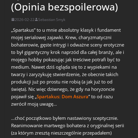
(Opinia bezspoilerowa)
2026-02-22
Sebastian Smyk
„Spartakus” to u mnie absolutny klasyk i fundament
mojej serialowej zajawki. Krew, charyzmatyczni
bohaterowie, gęste intrygi i odważne sceny erotyczne
to był gigantyczny krok naprzód dla całej branży, ale i
mojego hobby pokazując jak treściwe potrafi być to
medium. Nawet dziś ogląda się to z wypiekami na
twarzy i zaryzykuję stwierdzenie, że obecnie takich
produkcji już po prostu nie robią (a jak już to od
święta). Nic więc dziwnego, że gdy na horyzoncie
pojawił się „
Spartakus: Dom Aszura
” to od razu
zwrócił moją uwagę…
…choć początkowo byłem nastawiony sceptycznie.
Reanimowanie martwego bohatera z oryginalnej serii
(za którym zresztą nieszczególnie przepadałem)