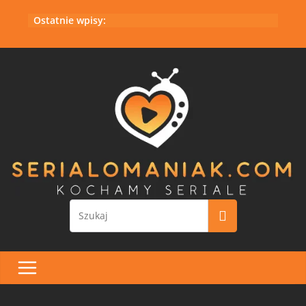
Przejdź
Ostatnie wpisy:
do
treści