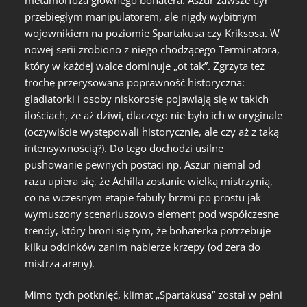
przebiegłym manipulatorem, ale nigdy wybitnym
wojownikiem na poziomie Spartakusa czy Kriksosa. W
nowej serii zrobiono z niego chodzącego Terminatora,
który w każdej walce dominuje „ot tak”. Zgrzyta też
trochę przerysowana poprawność historyczna:
gladiatorki i osoby niskorosłe pojawiają się w takich
ilościach, że aż dziwi, dlaczego nie było ich w oryginale
(oczywiście występowali historycznie, ale czy aż z taką
intensywnością?). Do tego dochodzi usilne
pushowanie pewnych postaci np. Aszur niemal od
razu upiera się, że Achilla zostanie wielką mistrzynią,
co na wczesnym etapie fabuły brzmi po prostu jak
wymuszony scenariuszowo element pod współczesne
trendy, który broni się tym, że bohaterka potrzebuje
kilku odcinków zanim nabierze krzepy (od zera do
mistrza areny).
Mimo tych potknięć, klimat „Spartakusa” został w pełni