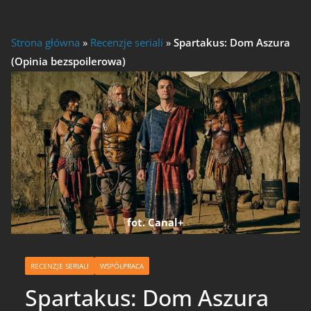
Strona główna
»
Recenzje seriali
»
Spartakus: Dom Aszura
(Opinia bezspoilerowa)
fot. Canal+
RECENZJE SERIALI
WSPÓŁPRACA
Spartakus: Dom Aszura