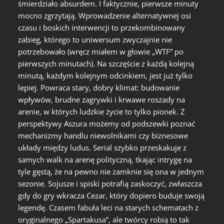
śmierdziało absurdem. I faktycznie, pierwsze minuty
mocno zgrzytają. Wprowadzenie alternatywnej osi
czasu i boskich interwencji to przekombinowany
zabieg, którego to uniwersum zwyczajnie nie
potrzebowało (wręcz miałem w głowie „WTF” po
pierwszych minutach). Na szczęście z każdą kolejną
minutą, każdym kolejnym odcinkiem, jest już tylko
lepiej. Powraca stary, dobry klimat: budowanie
wpływów, brudne zagrywki i krwawe roszady na
arenie, w których ludzkie życie to tylko pionek. Z
perspektywy Aszura możemy od podszewki poznać
mechanizmy handlu niewolnikami czy biznesowe
układy między ludus. Serial szybko przeskakuje z
samych walk na arenę polityczną, tkając intrygę na
tyle gęstą, że na pewno nie zamknie się ona w jednym
sezonie. Sojusze i spiski potrafią zaskoczyć, zwłaszcza
gdy do gry wkracza Cezar, który dopiero buduje swoją
legendę. Czasem fabuła leci na starych schematach z
oryginalnego „Spartakusa”, ale twórcy robią to tak