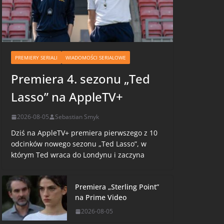
PREMIERY SERIALI
WIADOMOŚCI SERIALOWE
Premiera 4. sezonu „Ted
Lasso” na AppleTV+
2026-08-05
Sebastian Smyk
Dziś na AppleTV+ premiera pierwszego z 10
odcinków nowego sezonu „Ted Lasso”, w
którym Ted wraca do Londynu i zaczyna
Premiera „Sterling Point”
na Prime Video
2026-08-05