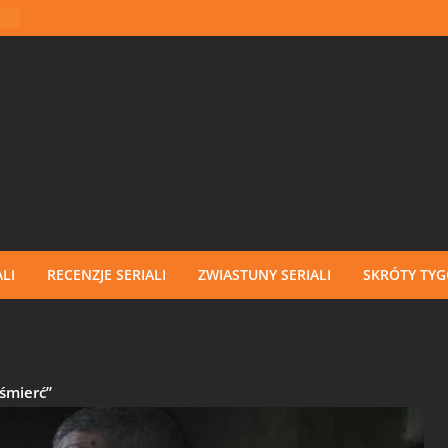
LI
RECENZJE SERIALI
ZWIASTUNY SERIALI
SKRÓTY TY
 śmierć”