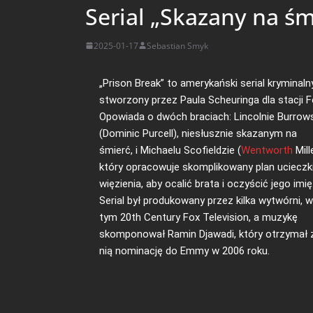
Serial „Skazany na śm
2025-01-17
Sebastian Smyk
„Prison Break” to amerykański serial kryminaln
stworzony przez Paula Scheuringa dla stacji F
Opowiada o dwóch braciach: Lincolnie Burrow
(Dominic Purcell), niesłusznie skazanym na
śmierć, i Michaelu Scofieldzie (
Wentworth
Mille
który opracowuje skomplikowany plan ucieczk
więzienia, aby ocalić brata i oczyścić jego imię
Serial był produkowany przez kilka wytwórni, w
tym 20th Century Fox Television, a muzykę
skomponował Ramin Djawadi, który otrzymał 
nią nominację do Emmy w 2006 roku.