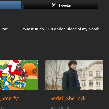
Tweetuj
lutym
Zwiastun do „Outlander: Blood of my blood”
 „Smerfy”
Serial „Sherlock”
-10
2025-01-20