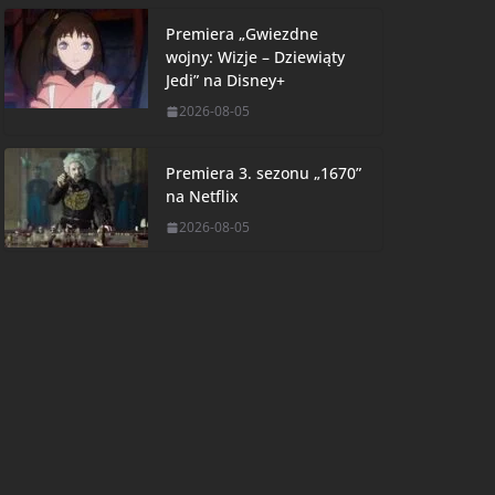
Premiera „Gwiezdne
wojny: Wizje – Dziewiąty
Jedi” na Disney+
2026-08-05
Premiera 3. sezonu „1670”
na Netflix
2026-08-05