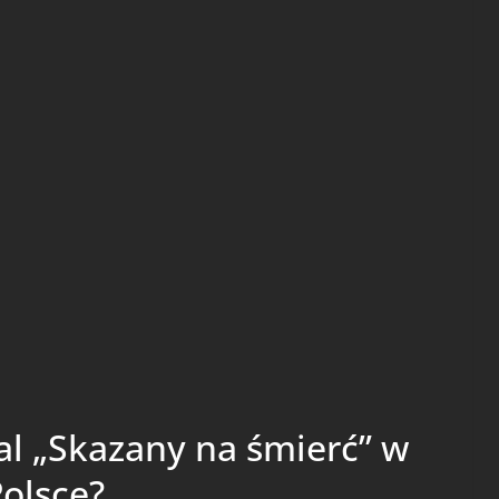
ial „Skazany na śmierć” w
olsce?