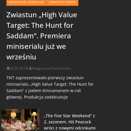
WIADOMOŚCI SERIALOWE
ZWIASTUNY SERIALI
Zwiastun „High Value
Target: The Hunt for
Saddam”. Premiera
miniserialu już we
wrześniu
2026-08-06
Małgorzata Plichtowska
TNT zaprezentowało pierwszy zwiastun
miniserialu „High Value Target: The Hunt for
Saddam” z Joelem Kinnamanem w roli
głównej. Produkcja zadebiutuje
„The Five Star Weekend” z
2. sezonem. Hit Peacock
wróci z nowymi odcinkami