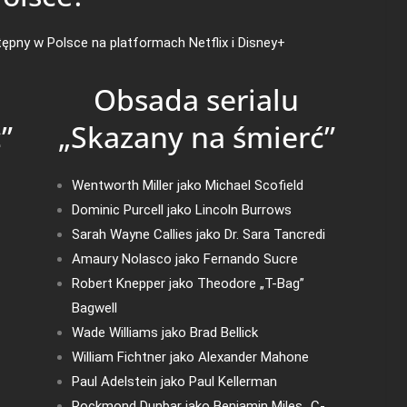
tępny w Polsce na platformach Netflix i Disney+
Obsada serialu
”
„Skazany na śmierć”
Wentworth Miller jako Michael Scofield
Dominic Purcell jako Lincoln Burrows
Sarah Wayne Callies jako Dr. Sara Tancredi
Amaury Nolasco jako Fernando Sucre
Robert Knepper jako Theodore „T-Bag”
Bagwell
Wade Williams jako Brad Bellick
William Fichtner jako Alexander Mahone
Paul Adelstein jako Paul Kellerman
Rockmond Dunbar jako Benjamin Miles „C-