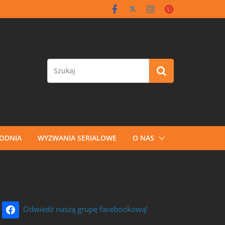
GODNIA
WYZWANIA SERIALOWE
O NAS
Odwiedź naszą grupę facebookową!