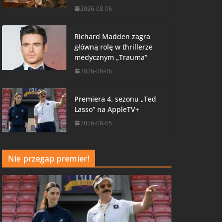
2026-08-06
Richard Madden zagra
główną rolę w thrillerze
medycznym „Trauma”
2026-08-06
Premiera 4. sezonu „Ted
Lasso” na AppleTV+
2026-08-05
Nie przegap premier!