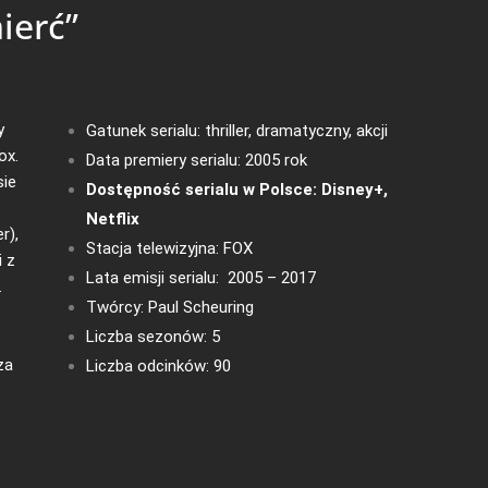
ierć”
y
Gatunek serialu: thriller, dramatyczny, akcji
ox.
Data premiery serialu: 2005 rok
sie
Dostępność serialu w Polsce:
Disney+
,
Netflix
r),
Stacja telewizyjna: FOX
i z
Lata emisji serialu: 2005 – 2017
.
Twórcy: Paul Scheuring
Liczba sezonów: 5
za
Liczba odcinków: 90