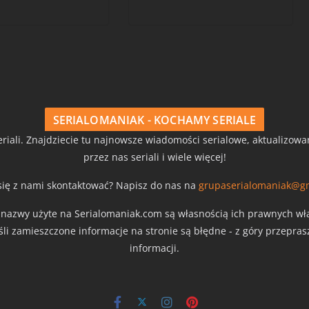
SERIALOMANIAK - KOCHAMY SERIALE
riali. Znajdziecie tu najnowsze wiadomości serialowe, aktualizow
przez nas seriali i wiele więcej!
się z nami skontaktować? Napisz do nas na
grupaserialomaniak@g
z nazwy użyte na Serialomaniak.com są własnością ich prawnych właś
eśli zamieszczone informacje na stronie są błędne - z góry przepra
informacji.