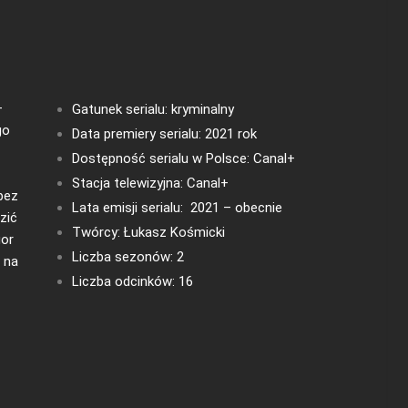
–
Gatunek serialu: kryminalny
go
Data premiery serialu: 2021 rok
Dostępność serialu w Polsce:
Canal+
Stacja telewizyjna: Canal+
 bez
Lata emisji serialu: 2021 – obecnie
zić
Twórcy: Łukasz Kośmicki
gor
Liczba sezonów: 2
i na
Liczba odcinków: 16