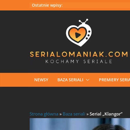
Ostatnie wpisy:
NEWSY
BAZA SERIALI
PREMIERY SERIA
Strona główna
»
Baza seriali
»
Serial „Klangor”