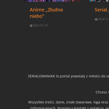
Anime „Złudne
Serial
niebo”
2024-11
2026-01-07
SERIALOMANIAK to portal powstały z miłości do se
Chcesz 
Wszystkie treści, dane, znaki towarowe, loga ora
informacyjnych. Prosimy o kontakt z redakcją, j