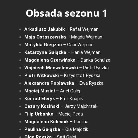
Obsada sezonu 1
Arkadiusz Jakubik
– Rafał Wejman
Maja Ostaszewska
– Magda Wejman
Matylda Giegżno
– Gabi Wejman
Katarzyna Gałązka
– Hania Wejman
Magdalena Czerwińska
– Danka Schulze
Wojciech Mecwaldowski
– Piotr Ryszka
Piotr Witkowski
– Krzysztof Ryszka
Aleksandra Popławska
– Ewa Ryszka
Maciej Musiał
– Ariel Galej
Konrad Eleryk
– Emil Knapik
Cezary Kosiński
– Jerzy Majchrzak
Filip Urbanke
– Maciej Peda
Magdalena Koleśnik
– Paulina
Paulina Gałązka
– Ola Majdzik
Olga Rayska
– Sati Galej