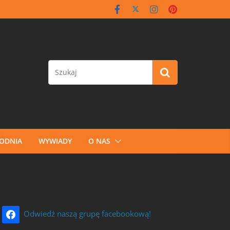
GODNIA
WYWIADY
O NAS
Odwiedź naszą grupę facebookową!