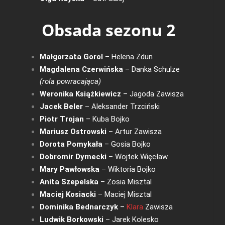
Obsada sezonu 2
Małgorzata Gorol
– Helena Zdun
Magdalena Czerwińska
– Danka Schulze
(rola powracająca)
Weronika Książkiewicz
– Jagoda Zawisza
Jacek Beler
– Aleksander Trzciński
Piotr Trojan
– Kuba Bojko
Mariusz Ostrowski
– Artur Zawisza
Dorota Pomykała
– Gosia Bojko
Dobromir Dymecki
– Wojtek Więcław
Mary Pawłowska
– Wiktoria Bojko
Anita Szepelska
– Zosia Misztal
Maciej Kosiacki
– Maciej Misztal
Dominika Bednarczyk
–
Klara
Zawisza
Ludwik Borkowski
– Jarek Kolesko