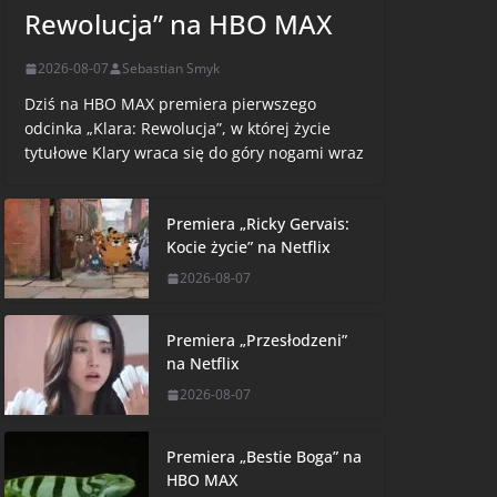
Rewolucja” na HBO MAX
2026-08-07
Sebastian Smyk
Dziś na HBO MAX premiera pierwszego
odcinka „Klara: Rewolucja”, w której życie
tytułowe Klary wraca się do góry nogami wraz
Premiera „Ricky Gervais:
Kocie życie” na Netflix
2026-08-07
Premiera „Przesłodzeni”
na Netflix
2026-08-07
Premiera „Bestie Boga” na
HBO MAX