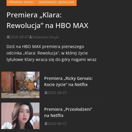
PREMIERY SERIALI
WIADOMOŚCI SERIALOWE
Premiera „Klara:
Rewolucja” na HBO MAX
2026-08-07
Sebastian Smyk
Dziś na HBO MAX premiera pierwszego
odcinka „Klara: Rewolucja”, w której życie
tytułowe Klary wraca się do góry nogami wraz
Premiera „Ricky Gervais:
Kocie życie” na Netflix
2026-08-07
Premiera „Przesłodzeni”
na Netflix
2026-08-07