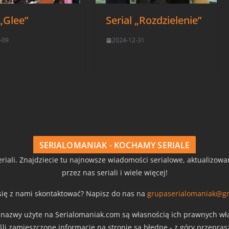
 „Glee”
Serial „Rozdzielenie”
-09
2024-12-31
SERIALOMANIAK - KOCHAMY SERIALE
riali. Znajdziecie tu najnowsze wiadomości serialowe, aktualizow
przez nas seriali i wiele więcej!
się z nami skontaktować? Napisz do nas na
grupaserialomaniak@g
z nazwy użyte na Serialomaniak.com są własnością ich prawnych właś
eśli zamieszczone informacje na stronie są błędne - z góry przepra