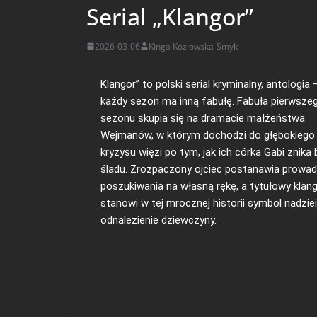
Serial „Klangor”
2026-03-06
Kinga Kozłowska-Smyk
Klangor” to polski serial kryminalny, antologia 
każdy sezon ma inną fabułę. Fabuła pierwsze
sezonu skupia się na dramacie małżeństwa
Wejmanów, w którym dochodzi do głębokiego
kryzysu więzi po tym, jak ich córka Gabi znika
śladu. Zrozpaczony ojciec postanawia prowad
poszukiwania na własną rękę, a tytułowy klan
stanowi w tej mrocznej historii symbol nadzie
odnalezienie dziewczyny.