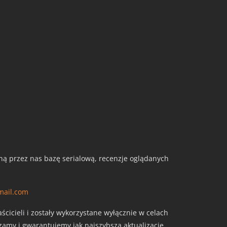
aną przez nas bazę serialową, recenzje oglądanych
mail.com
cicieli i zostały wykorzystane wyłącznie w celach
szamy i gwarantujemy jak najszybszą aktualizację