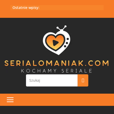
Przejdź
Ostatnie wpisy:
do
treści