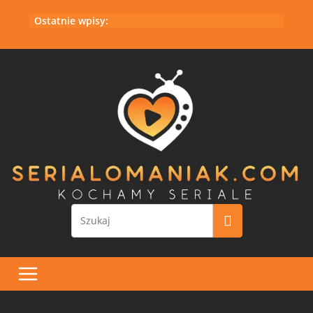
Przejdź
Ostatnie wpisy:
do
treści