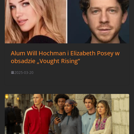
Alum Will Hochman i Elizabeth Posey w
obsadzie „Vought Rising”
2025-03-20