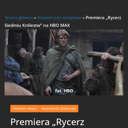
Strona główna
»
Wiadomości serialowe
»
Premiera „Rycerz
Siedmiu Królestw” na HBO MAX
fot. HBO
PREMIERY SERIALI
WIADOMOŚCI SERIALOWE
Premiera „Rycerz