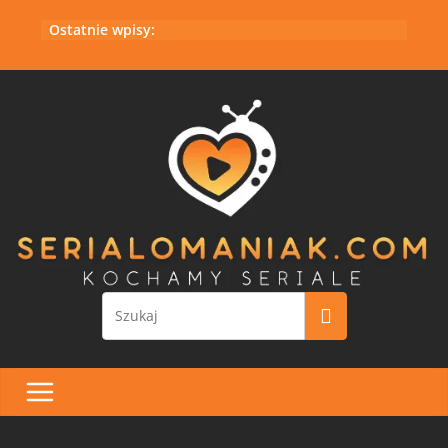
Przejdź
Ostatnie wpisy:
do
treści