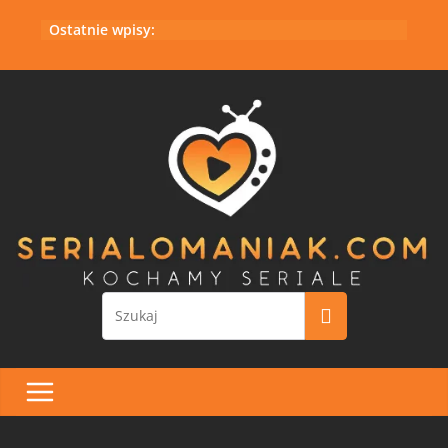
Przejdź
Ostatnie wpisy:
do
treści