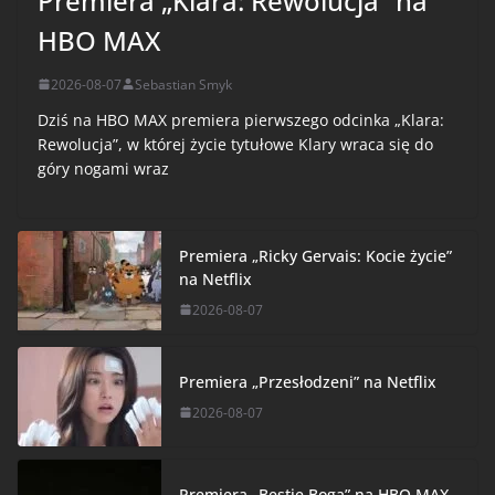
Premiera „Klara: Rewolucja” na
HBO MAX
2026-08-07
Sebastian Smyk
Dziś na HBO MAX premiera pierwszego odcinka „Klara:
Rewolucja”, w której życie tytułowe Klary wraca się do
góry nogami wraz
Premiera „Ricky Gervais: Kocie życie”
na Netflix
2026-08-07
Premiera „Przesłodzeni” na Netflix
2026-08-07
Premiera „Bestie Boga” na HBO MAX