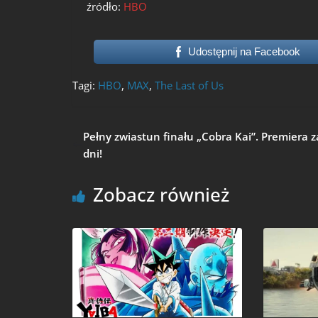
źródło:
HBO
Udostępnij na Facebook
Tagi:
HBO
,
MAX
,
The Last of Us
Pełny zwiastun finału „Cobra Kai”. Premiera z
dni!
Zobacz również