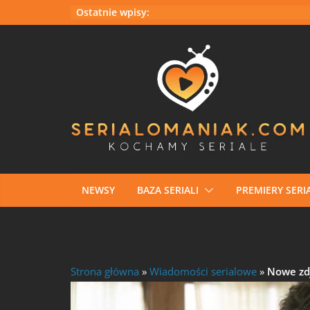
Przejdź
Ostatnie wpisy:
do
treści
NEWSY
BAZA SERIALI
PREMIERY SERIA
Strona główna
»
Wiadomości serialowe
»
Nowe zdj