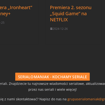
era „Ironheart”
Premiera 2. sezonu
sney+
„Squid Game” na
NETFLIX
6-25
2024-12-26
SERIALOMANIAK - KOCHAMY SERIALE
riali. Znajdziecie tu najnowsze wiadomości serialowe, aktualizow
przez nas seriali i wiele więcej!
się z nami skontaktować? Napisz do nas na
grupaserialomaniak@g