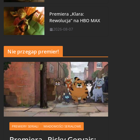
Premiera „Klara:
Rewolucja” na HBO MAX
2026-08-07
Nie przegap premier!
PREMIERY SERIALI
WIADOMOŚCI SERIALOWE
Premiera „Ricky Gervais: