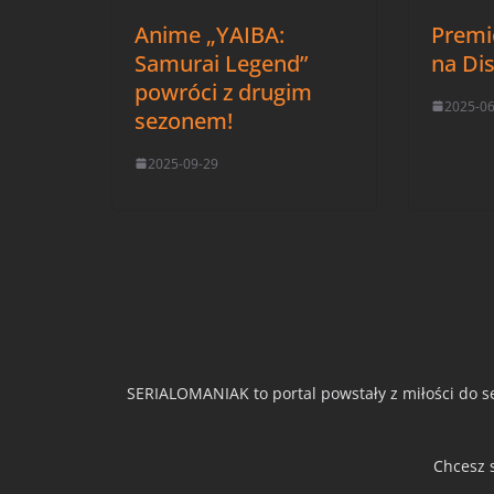
Anime „YAIBA:
Premi
Samurai Legend”
na Di
powróci z drugim
2025-0
sezonem!
2025-09-29
SERIALOMANIAK to portal powstały z miłości do se
Chcesz 