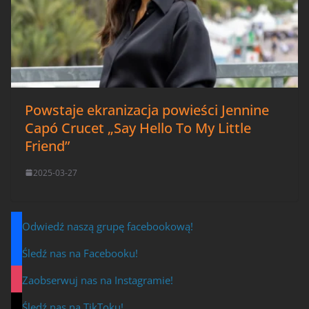
Powstaje ekranizacja powieści Jennine
Capó Crucet „Say Hello To My Little
Friend”
2025-03-27
Odwiedź naszą grupę facebookową!
Śledź nas na Facebooku!
Zaobserwuj nas na Instagramie!
Śledź nas na TikToku!