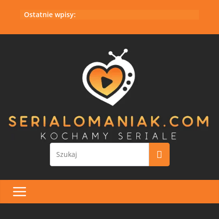
Przejdź
Ostatnie wpisy:
do
treści