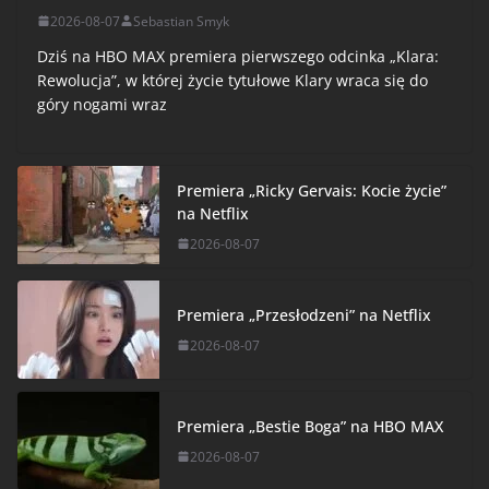
2026-08-07
Sebastian Smyk
Dziś na HBO MAX premiera pierwszego odcinka „Klara:
Rewolucja”, w której życie tytułowe Klary wraca się do
góry nogami wraz
Premiera „Ricky Gervais: Kocie życie”
na Netflix
2026-08-07
Premiera „Przesłodzeni” na Netflix
2026-08-07
Premiera „Bestie Boga” na HBO MAX
2026-08-07