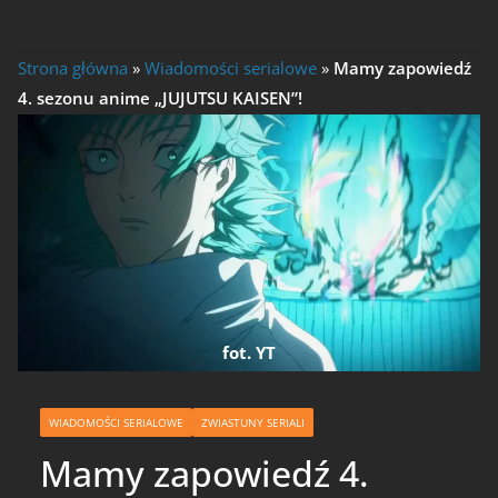
Strona główna
»
Wiadomości serialowe
»
Mamy zapowiedź
4. sezonu anime „JUJUTSU KAISEN”!
fot. YT
WIADOMOŚCI SERIALOWE
ZWIASTUNY SERIALI
Mamy zapowiedź 4.