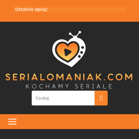
Przejdź
Ostatnie wpisy:
do
treści