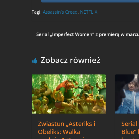
Tagi:
Assassin’s Creed
,
NETFLIX
Serial „Imperfect Women” z premierą w marcu
Zobacz również
Zwiastun „Asteriks i
Seria
Obeliks: Walka
Blue” 