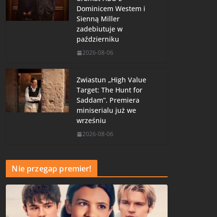
Dominicem Westem i
Sienną Miller
zadebiutuje w
październiku
2026-08-06
Zwiastun „High Value
Target: The Hunt for
Saddam”. Premiera
miniserialu już we
wrześniu
2026-08-06
Nie przegap premier!