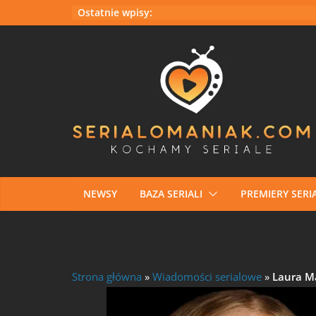
Przejdź
Ostatnie wpisy:
do
treści
NEWSY
BAZA SERIALI
PREMIERY SERIA
Strona główna
»
Wiadomości serialowe
»
Laura Ma