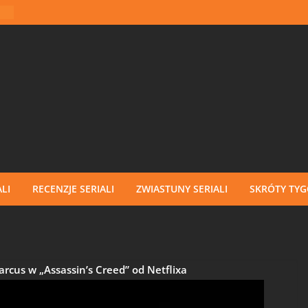
LI
RECENZJE SERIALI
ZWIASTUNY SERIALI
SKRÓTY TY
rcus w „Assassin’s Creed” od Netflixa