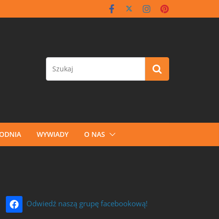
GODNIA
WYWIADY
O NAS
Odwiedź naszą grupę facebookową!