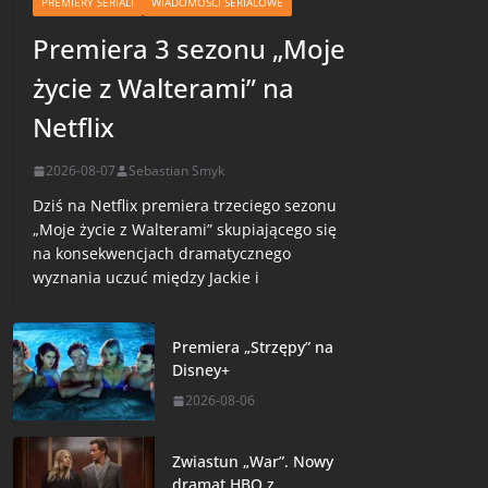
PREMIERY SERIALI
WIADOMOŚCI SERIALOWE
Premiera 3 sezonu „Moje
życie z Walterami” na
Netflix
2026-08-07
Sebastian Smyk
Dziś na Netflix premiera trzeciego sezonu
„Moje życie z Walterami” skupiającego się
na konsekwencjach dramatycznego
wyznania uczuć między Jackie i
Premiera „Strzępy” na
Disney+
2026-08-06
Zwiastun „War”. Nowy
dramat HBO z