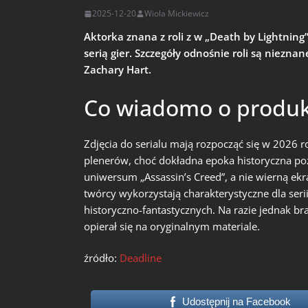
2025-12-20
Wiola Mickiewicz
Aktorka znana z roli z w „Death by Lightning
serią gier. Szczegóły odnośnie roli są nieznan
Zachary Hart.
Co wiadomo o produk
Zdjęcia do serialu mają rozpocząć się w 2026 
plenerów, choć dokładna epoka historyczna poz
uniwersum „Assassin’s Creed”, a nie wierną ekr
twórcy wykorzystają charakterystyczne dla ser
historyczno-fantastycznych. Na razie jednak bra
opierał się na oryginalnym materiale.
źródło:
Deadline
Udostępnij na Facebook