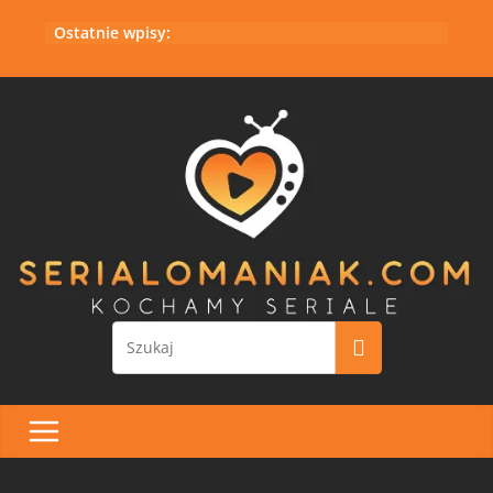
Przejdź
Ostatnie wpisy:
do
treści