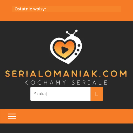
Przejdź
Ostatnie wpisy:
do
treści