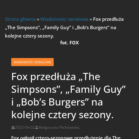
Strona główna
»
Wiadomości serialowe
»
Fox przedłuża
„The Simpsons”, „Family Guy” i „Bob’s Burgers” na
kolejne cztery sezony.
fot. FOX
WIADOMOŚCI SERIALOWE
Fox przedłuża „The
Simpsons”, „Family Guy”
i „Bob’s Burgers” na
kolejne cztery sezony.
2025-04-02
Małgorzata Plichtowska
Fox ogłosił cztero-sezonowe przedłużenie dla The