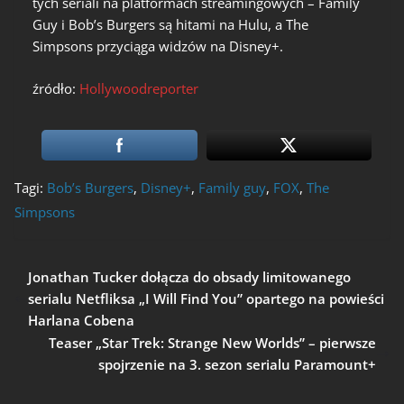
tych seriali na platformach streamingowych – Family
Guy i Bob’s Burgers są hitami na Hulu, a The
Simpsons przyciąga widzów na Disney+.
źródło:
Hollywoodreporter
Tagi:
Bob’s Burgers
,
Disney+
,
Family guy
,
FOX
,
The
Simpsons
Jonathan Tucker dołącza do obsady limitowanego
serialu Netfliksa „I Will Find You” opartego na powieści
Harlana Cobena
Teaser „Star Trek: Strange New Worlds” – pierwsze
spojrzenie na 3. sezon serialu Paramount+