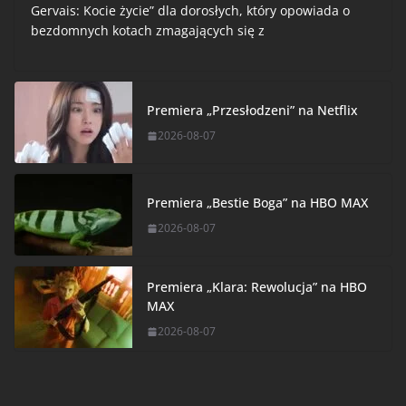
Gervais: Kocie życie” dla dorosłych, który opowiada o
bezdomnych kotach zmagających się z
Premiera „Przesłodzeni” na Netflix
2026-08-07
Premiera „Bestie Boga” na HBO MAX
2026-08-07
Premiera „Klara: Rewolucja” na HBO
MAX
2026-08-07