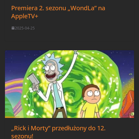
Premiera 2. sezonu „WondLa” na
AppleTV+
2025-04-25
„Rick i Morty” przedłużony do 12.
sezonu!