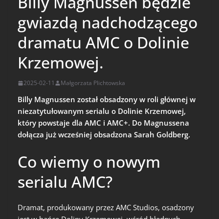
Billy Magnussen będzie
gwiazdą nadchodzącego
dramatu AMC o Dolinie
Krzemowej.
2025-02-11
Małgorzata Plichtowska
Billy Magnussen został obsadzony w roli głównej w
niezatytułowanym serialu o Dolinie Krzemowej,
który powstaje dla AMC i AMC+. Do Magnussena
dołącza już wcześniej obsadzona Sarah Goldberg.
Co wiemy o nowym
serialu AMC?
Dramat, produkowany przez AMC Studios, osadzony
jest w bańce Doliny Krzemowej, wśród błędnych