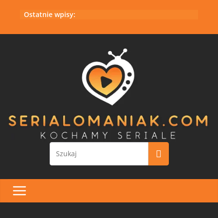
Przejdź
Ostatnie wpisy:
do
treści