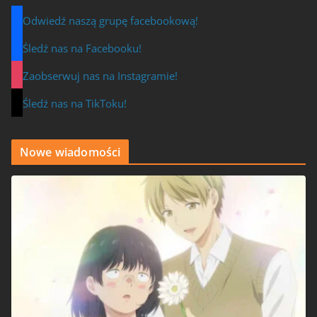
Odwiedź naszą grupę facebookową!
Śledź nas na Facebooku!
Zaobserwuj nas na Instagramie!
Śledź nas na TikToku!
Nowe wiadomości