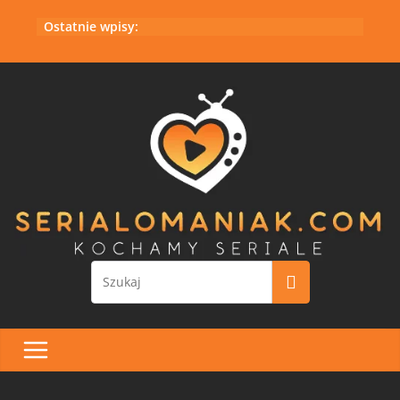
Przejdź
Ostatnie wpisy:
do
treści