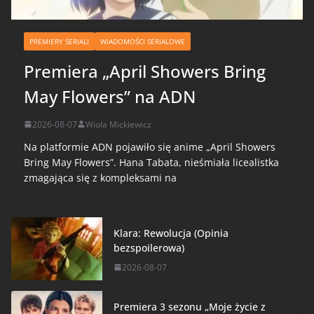
PREMIERY SERIALI
WIADOMOŚCI SERIALOWE
Premiera „April Showers Bring
May Flowers” na ADN
2026-08-07
Wiola Mickiewicz
Na platformie ADN pojawiło się anime „April Showers
Bring May Flowers”. Hana Tabata, nieśmiała licealistka
zmagająca się z kompleksami na
Klara: Rewolucja (Opinia
bezspoilerowa)
2026-08-07
Premiera 3 sezonu „Moje życie z